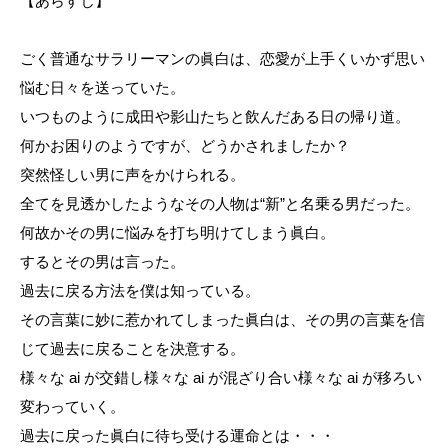
【あらすじ】
ごく普通なサラリーマンの眞白は、恋愛が上手くいかず思い
悩む日々を送っていた。
いつものように成田や影山たちと飲んだある日の帰り道。
何かお困りのようですが、どうかされましたか？
突然怪しい男に声をかけられる。
全てを見透かしたようなその人物は“新”と名乗る男だった。
何故かその男に悩みを打ち明けてしまう眞白。
するとその男は言った。
過去に戻る方法を僕は知っている。
その言葉に妙に惹かれてしまった眞白は、その男の言葉を信
じて過去に戻ることを決意する。
様々な ai が交錯し様々な ai が混ざり合い様々な ai が移ろい
変わっていく。
過去に戻った眞白に待ち受ける運命とは・・・