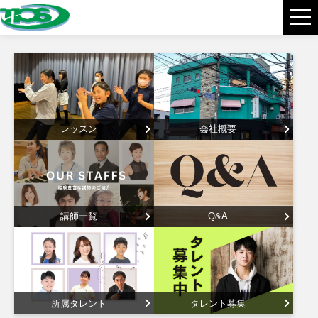
担当タグ:
歌
レッスン
会社概要
講師一覧
Q&A
所属タレント
タレント募集