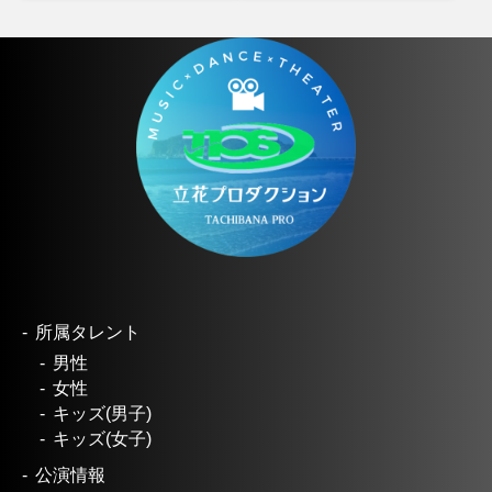
所属タレント
男性
女性
キッズ(男子)
キッズ(女子)
公演情報