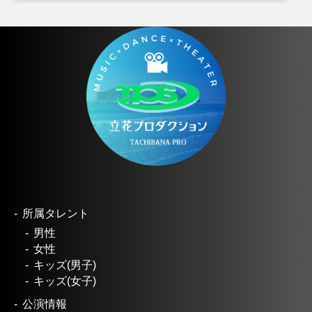
所属タレント
男性
女性
キッズ(男子)
キッズ(女子)
公演情報