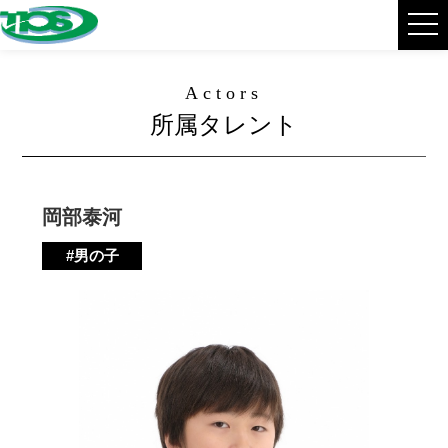
Actors
所属タレント
岡部泰河
#男の子