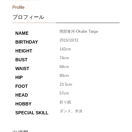
Profile
プロフィール
岡部泰河-Okabe Taiga-
NAME
2015/10/31
BIRTHDAY
142cm
HEIGHT
74cm
BUST
68cm
WAIST
80cm
HIP
23.5cm
FOOT
57cm
HEAD
折り紙
HOBBY
ダンス、水泳
SPECIAL SKILL