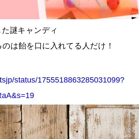
した謎キャンディ
るのは飴を口に入れてる人だけ！
eetsjp/status/1755518863285031099?
RaA&s=19