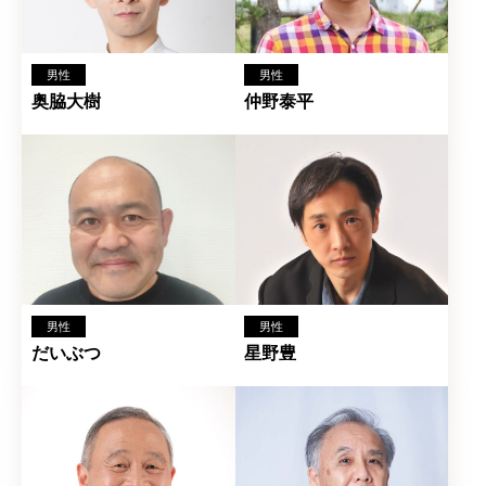
男性
男性
奥脇大樹
仲野泰平
男性
男性
だいぶつ
星野豊