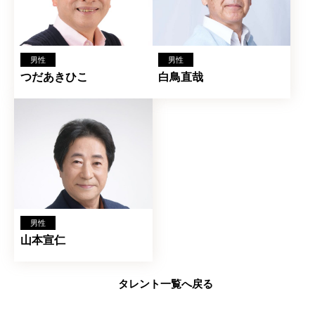
男性
男性
つだあきひこ
白鳥直哉
男性
山本宣仁
タレント一覧へ戻る