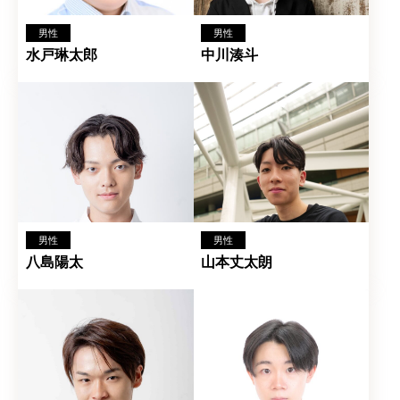
男性
男性
水戸琳太郎
中川湊斗
男性
男性
八島陽太
山本丈太朗