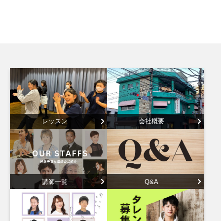
レッスン
会社概要
講師一覧
Q&A